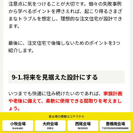
注意点に気をつけることが大切です。個々の失敗事例
から学べるポイントを押さえれば、起こり得るさまざ
まなトラブルを想定し、理想的な注文住宅が設計でき
ます。
最後に、注文住宅で後悔しないためのポイントを3つ
紹介します。
9-1.将来を見据えた設計にする
いつまでも快適に住み続けたいのであれば、
家族計画
や老後に備えて、柔軟に使用できる間取りを考えまし
ょう。
各会場の情報はコチラから
小牧会場
大府会場
西尾会場
豊橋南会場
必要に応じて部屋数を増やしたり、部屋の広さを変え
komaki
OBU
NISHIO
TOYOHASHIMINAMI
たりできれば、生活の質を高めることが可能です。