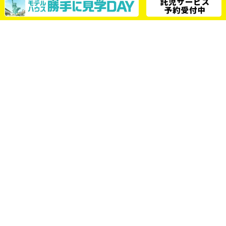
【岡崎方面】
市内より約30分
【碧南方面】
碧南市内より約15分
■電車でお越しの方
名鉄西尾線「桜町前」駅より徒歩約10分
※近隣施設への無断駐車はご遠慮下さい。
最寄りエリア
西尾市、安城市、岡崎市、碧南市、高浜
市、幸田町、蒲郡市
託児サービス
開催時間：10:00～16:00（
開催日は上部最
新情報欄をご参照ください。
）
対象年齢：1歳～6歳までの未就学のお子様
（お一人様2時間まで）