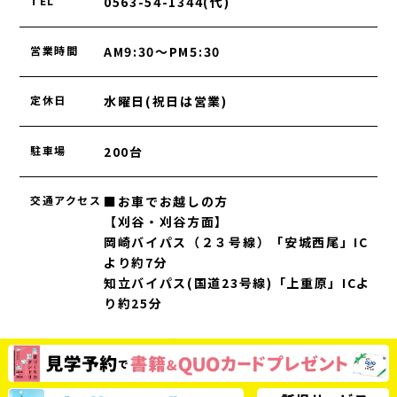
TEL
0563-54-1344(代)
営業時間
AM9:30～PM5:30
定休日
水曜日(祝日は営業)
駐車場
200台
交通アクセス
■お車でお越しの方
【刈谷・刈谷方面】
岡崎バイパス（２３号線）「安城西尾」IC
より約7分
知立バイパス(国道23号線)「上重原」ICよ
り約25分
【蒲郡方面】
蒲郡バイパス（23号線）「幸田芦谷」ICよ
り約20分