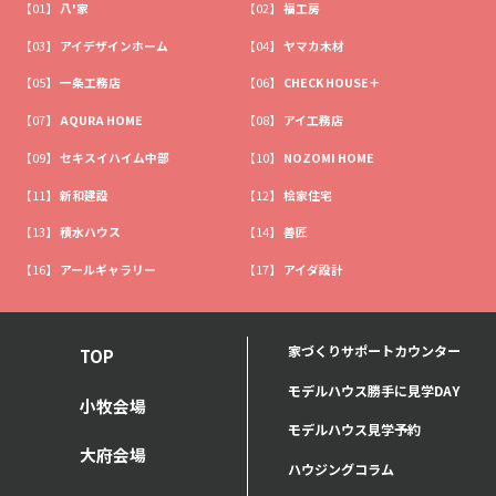
【01】
八'家
【02】
福工房
【03】
アイデザインホーム
【04】
ヤマカ木材
【05】
一条工務店
【06】
CHECK HOUSE＋
【07】
AQURA HOME
【08】
アイ工務店
【09】
セキスイハイム中部
【10】
NOZOMI HOME
【11】
新和建設
【12】
桧家住宅
【13】
積水ハウス
【14】
善匠
【16】
アールギャラリー
【17】
アイダ設計
家づくりサポートカウンター
TOP
モデルハウス勝手に見学DAY
小牧会場
モデルハウス見学予約
大府会場
ハウジングコラム